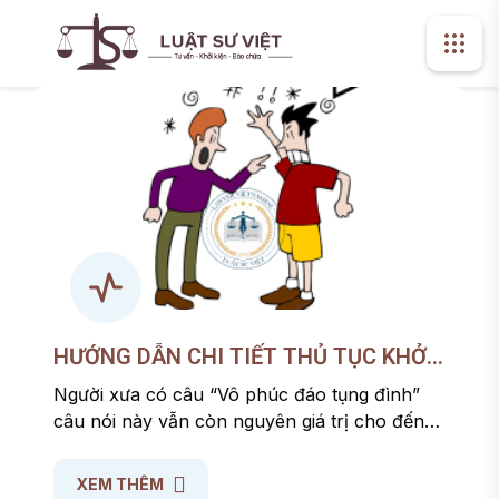
HƯỚNG DẪN CHI TIẾT THỦ TỤC KHỞI
KIỆN VỤ ÁN DÂN SỰ THEO QUY ĐỊNH
Người xưa có câu “Vô phúc đáo tụng đình”
MỚI NHẤT
câu nói này vẫn còn nguyên giá trị cho đến
ngày nay. Những ai đã “Đáo tụng đình” thì
càng thấm hiểu câu nói này. Hiện nay với sự
XEM THÊM