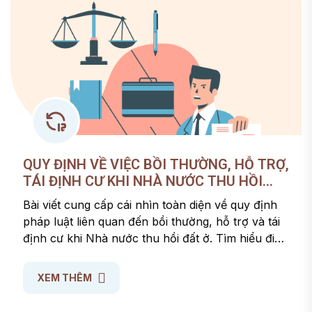
QUY ĐỊNH VỀ VIỆC BỒI THƯỜNG, HỖ TRỢ,
TÁI ĐỊNH CƯ KHI NHÀ NƯỚC THU HỒI
ĐẤT Ở
Bài viết cung cấp cái nhìn toàn diện về quy định
pháp luật liên quan đến bồi thường, hỗ trợ và tái
định cư khi Nhà nước thu hồi đất ở. Tìm hiểu điều
kiện được bồi thường, mức hỗ trợ, đối tượng
được tái định cư và quy trình thực hiện theo quy
XEM THÊM
định mới nhất.