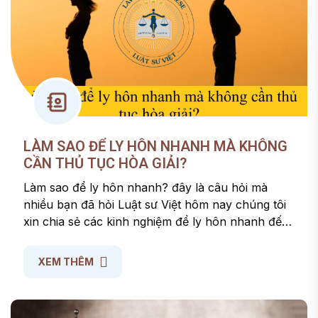
LÀM SAO ĐỂ LY HÔN NHANH MÀ KHÔNG
CẦN THỦ TỤC HÒA GIẢI?
Làm sao để ly hôn nhanh? đây là câu hỏi mà
nhiều bạn đã hỏi Luật sư Việt hôm nay chúng tôi
xin chia sẻ các kinh nghiệm để ly hôn nhanh đến
quý vị bạn đọc.
XEM THÊM