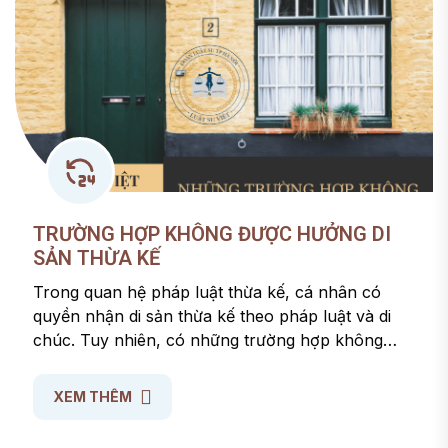
TRƯỜNG HỢP KHÔNG ĐƯỢC HƯỞNG DI
SẢN THỪA KẾ
Trong quan hệ pháp luật thừa kế, cá nhân có
quyền nhận di sản thừa kế theo pháp luật và di
chúc. Tuy nhiên, có những trường hợp không
được hưởng di sản thừa kế vì đã vi phạm nghĩa vụ
nghiêm trọng hay có những hình vi vi phạm pháp
XEM THÊM
luật đối với người để lại di sản thừa kế. Vậy cụ thể
những trường hợp nào thì không được hưởng di