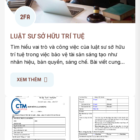
LUẬT SƯ SỞ HỮU TRÍ TUỆ
Tìm hiểu vai trò và công việc của luật sư sở hữu
trí tuệ trong việc bảo vệ tài sản sáng tạo như
nhãn hiệu, bản quyền, sáng chế. Bài viết cung
cấp thông tin chi tiết về chi phí dịch vụ, cách
chọn luật sư giỏi và cách xử lý các tranh chấp sở
XEM THÊM
hữu trí tuệ hiệu quả.