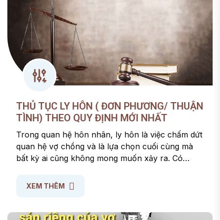
THỦ TỤC LY HÔN ( ĐƠN PHƯƠNG/ THUẬN
TÌNH) THEO QUY ĐỊNH MỚI NHẤT
Trong quan hệ hôn nhân, ly hôn là việc chấm dứt
quan hệ vợ chồng và là lựa chọn cuối cùng mà
bất kỳ ai cũng không mong muốn xảy ra. Có
nhiều người vẫn chưa biết về trình tự, thủ tục ly
hôn cần những gì? Dưới đây lsviet sẽ hướng dẫn
XEM THÊM
cụ thể cho các độc giả hiểu rõ hơn về thủ tục ly
hôn theo quy định mới nhất.