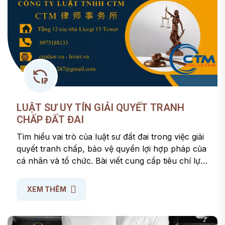
LUẬT SƯ UY TÍN GIẢI QUYẾT TRANH
CHẤP ĐẤT ĐAI
Tìm hiểu vai trò của luật sư đất đai trong việc giải
quyết tranh chấp, bảo vệ quyền lợi hợp pháp của
cá nhân và tổ chức. Bài viết cung cấp tiêu chí lựa
chọn luật sư uy tín, quy trình giải quyết tranh
chấp và lợi ích khi có đại diện pháp lý chuyên
XEM THÊM
nghiệp.