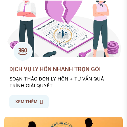
sản thừa kế?
DỊCH VỤ LY HÔN NHANH TRỌN GÓI
SOẠN THẢO ĐƠN LY HÔN + TƯ VẤN QUÁ
TRÌNH GIẢI QUYẾT
XEM THÊM