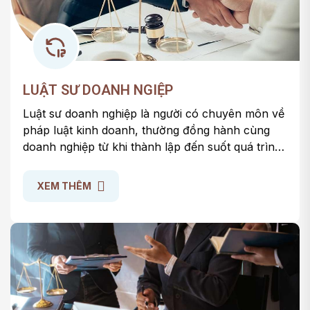
LUẬT SƯ DOANH NGIỆP
Luật sư doanh nghiệp là người có chuyên môn về
pháp luật kinh doanh, thường đồng hành cùng
doanh nghiệp từ khi thành lập đến suốt quá trình
vận hành. Họ giúp doanh nghiệp tuân thủ quy
định pháp luật, hạn chế rủi ro và xử lý trực tiếp
XEM THÊM
các vấn đề liên quan đến hợp đồng, nhân sự,
thuế và các tranh chấp nội bộ, ngoại bộ.