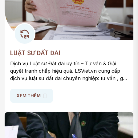
LUẬT SƯ ĐẤT ĐAI
Dịch vụ Luật sư Đất đai uy tín – Tư vấn & Giải
quyết tranh chấp hiệu quả. LSViet.vn cung cấp
dịch vụ luật sư đất đai chuyên nghiệp: tư vấn , giải
quyết tranh chấp, thủ tục pháp lý. Bảo vệ quyền
lợi hợp pháp của bạn hiệu quả.
XEM THÊM