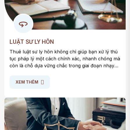
LUẬT SƯ LY HÔN
Thuê luật sư ly hôn không chỉ giúp bạn xử lý thủ
tục pháp lý một cách chính xác, nhanh chóng mà
còn là chỗ dựa vững chắc trong giai đoạn nhạy
cảm của cuộc sống. Một luật sư ly hôn giỏi sẽ hỗ
trợ bạn giải quyết tranh chấp về tài sản, quyền
XEM THÊM
nuôi con và các nghĩa vụ pháp lý khác một cách
công bằng, đúng luật và giảm thiểu rủi ro pháp lý
trong tương lai.